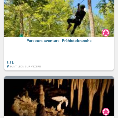
Parcours aventure- Préhistobranche
8.8 km
SAINT-LEON-SUR-VEZERE