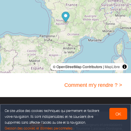
© OpenStreetMap Contributors |
MapLibre
Comment m'y rendre ? >
Ce site utilise des cookies techniques qui permettent et facilitent
OK
Mentions légales
Données Personnelles
votre navigation. Ils sont indispensables et ne sauraient être
Conditions Générales de Vente
supprimés sans affecter l’accès au site et la navigation.
Propulsé par
,
services destinés
aux hébergeurs et prestataires
weebnb
Gestion des cookies et données personnelles
touristiques
,
en partenariat avec
Office de Tourisme Lascaux-Dordogne,